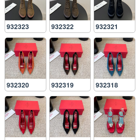
932323
932322
932321
932320
932319
932318