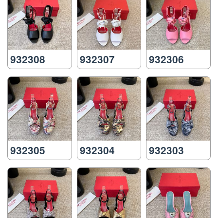
932308
932307
932306
932305
932304
932303